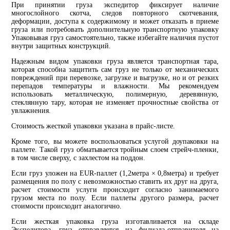
При принятии груза экспедитор фиксирует наличие
многослойного скотча, следов повторного скотчевания,
деформации, доступа к содержимому и может отказать в приеме
груза или потребовать дополнительную транспортную упаковку
Упаковывая груз самостоятельно, также избегайте наличия пустот
внутри защитных конструкций.
Надежным видом упаковки груза является транспортная тара,
которая способна защитить сам груз не только от механических
повреждений при перевозке, загрузке и выгрузке, но и от резких
перепадов температуры и влажности. Мы рекомендуем
использовать металлическую, полимерную, деревянную,
стеклянную тару, которая не изменяет прочностные свойства от
увлажнения.
Стоимость жесткой упаковки указана в прайс-листе.
Кроме того, вы можете воспользоваться услугой доупаковки на
паллете. Такой груз обматывается тройным слоем стрейч-пленки,
в том числе сверху, с захлестом на поддон.
Если груз уложен на EUR-паллет (1,2метра × 0,8метра) и требует
размещения по полу с невозможностью ставить их друг на друга,
расчет стоимости услуги происходит согласно занимаемого
грузом места по полу. Если паллеты другого размера, расчет
стоимости происходит аналогично.
Если жесткая упаковка груза изготавливается на складе
Экспедитора, груз отправляется из филиала-отправителя на