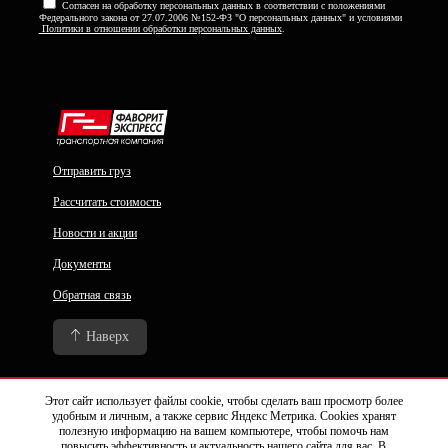
Согласен на обработку персональных данных в соответствии с положениями
Федерального закона от 27.07.2006 №152-ФЗ "О персональных данных" и условиями
Политики в отношении обработки персональных данных
.
Отправить груз
Рассчитать стоимость
Новости и акции
Документы
Обратная связь
Наверх
Политика конфиденциальности и Обработка персональных данных
Этот сайт использует файлы cookie, чтобы сделать ваш просмотр более
удобным и личным, а также сервис Яндекс Метрика. Cookies хранят
Договор-оферта
полезную информацию на вашем компьютере, чтобы помочь нам
повысить эффективность и актуальность нашего сайта для вас. В
Соглашение об использовании файлов cookies